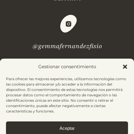
@gemmafernandezfisio
Gestionar consentimiento
¿Dudas? Revisa nuestras
preguntas frecuentes.
Para ofrecer las mejores experiencias, utilizamos tecnologías como
las cookies para almacenar y/o acceder a la información del
dispositivo. El consentimiento de estas tecnologías nos permitirá
Aviso Legal
Política de Privacidad
procesar datos como el comportamiento de navegación o las
identificaciones únicas en este sitio. No consentir o retirar el
Condiciones de Contratación
Política de Cookies
consentimiento, puede afectar negativamente a ciertas
características y funciones.
Aceptar
© 2025 Gemma Fernández. Todos los derechos reservados |