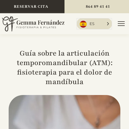
Skip
RESERVAR CITA
864 89 41 41
to
content
ES
To
Nav
Guía sobre la articulación
Inicio
temporomandibular (ATM):
fisioterapia para el dolor de
Tratamientos
mandíbula
Sobre mí
Tarifas