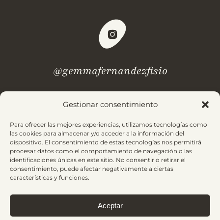
@gemmafernandezfisio
Gestionar consentimiento
¿Dudas? Revisa nuestras
preguntas frecuentes.
Para ofrecer las mejores experiencias, utilizamos tecnologías como
las cookies para almacenar y/o acceder a la información del
dispositivo. El consentimiento de estas tecnologías nos permitirá
Aviso Legal
Política de Privacidad
procesar datos como el comportamiento de navegación o las
identificaciones únicas en este sitio. No consentir o retirar el
Condiciones de Contratación
Política de Cookies
consentimiento, puede afectar negativamente a ciertas
características y funciones.
Aceptar
© 2025 Gemma Fernández. Todos los derechos reservados |
Made with
by
Bluefish