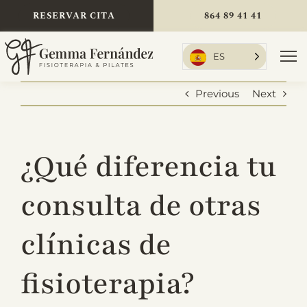
Skip
RESERVAR CITA
864 89 41 41
to
content
ES
To
Nav
Previous
Next
Inicio
¿Qué diferencia tu
Tratamientos
consulta de otras
clínicas de
Sobre mí
fisioterapia?
Tarifas