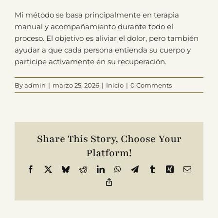
Mi método se basa principalmente en terapia
manual y acompañamiento durante todo el
Contacto
proceso. El objetivo es aliviar el dolor, pero también
ayudar a que cada persona entienda su cuerpo y
participe activamente en su recuperación.
By
admin
|
marzo 25, 2026
|
Inicio
|
0 Comments
Share This Story, Choose Your
Platform!
Facebook
X
Bluesky
Reddit
LinkedIn
WhatsApp
Telegram
Tumblr
Xing
Email
Copy
Link