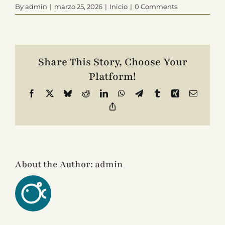
By
admin
|
marzo 25, 2026
|
Inicio
|
0 Comments
Contacto
Share This Story, Choose Your
Platform!
Facebook
X
Bluesky
Reddit
LinkedIn
WhatsApp
Telegram
Tumblr
Xing
Email
Copy
Link
About the Author:
admin