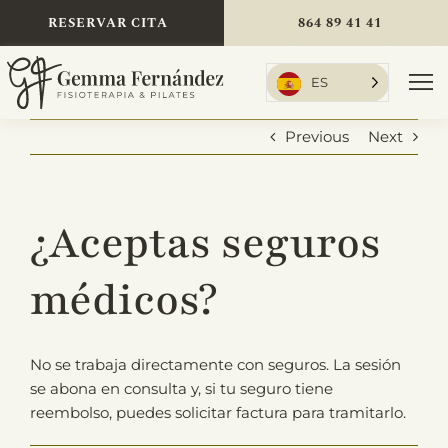
Skip
RESERVAR CITA
864 89 41 41
to
content
ES
To
Nav
Previous
Next
Inicio
¿Aceptas seguros
Tratamientos
médicos?
Sobre mí
No se trabaja directamente con seguros. La sesión
se abona en consulta y, si tu seguro tiene
reembolso, puedes solicitar factura para tramitarlo.
Tarifas