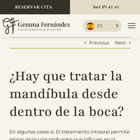
Skip
RESERVAR CITA
864 89 41 41
to
content
ES
To
Nav
Previous
Next
Inicio
¿Hay que tratar la
Tratamientos
mandíbula desde
dentro de la boca?
Sobre mí
En algunos casos sí. El tratamiento intraoral permite
Tarifas
relajar músculos profundos que influyen en la