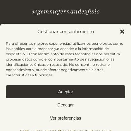
@gemmafernandezfisio
Gestionar consentimiento
¿Dudas? Revisa nuestras
preguntas frecuentes.
Para ofrecer las mejores experiencias, utilizamos tecnologías como
las cookies para almacenar y/o acceder a la información del
dispositivo. El consentimiento de estas tecnologías nos permitirá
Aviso Legal
Política de Privacidad
procesar datos como el comportamiento de navegación o las
identificaciones únicas en este sitio. No consentir o retirar el
Condiciones de Contratación
Política de Cookies
consentimiento, puede afectar negativamente a ciertas
características y funciones.
Aceptar
© 2025 Gemma Fernández. Todos los derechos reservados |
Made with
by
Bluefish
Denegar
Ver preferencias
Financiado por la Unión Europea – NextGenerationEU