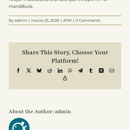
mandíbula.
Contacto
By
admin
|
marzo 25, 2026
|
ATM
|
0 Comments
Share This Story, Choose Your
Platform!
Facebook
X
Bluesky
Reddit
LinkedIn
WhatsApp
Telegram
Tumblr
Xing
Email
Copy
Link
About the Author:
admin