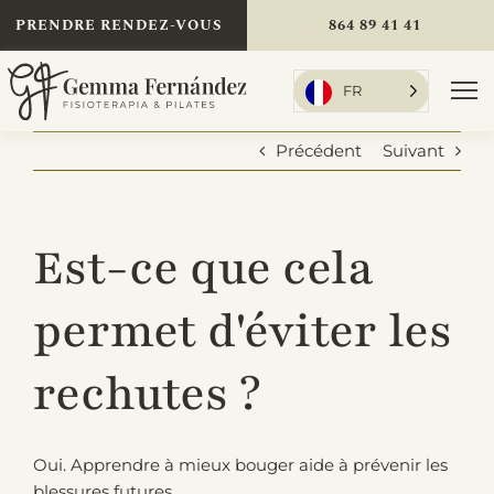
Aller
PRENDRE RENDEZ-VOUS
864 89 41 41
au
contenu
FR
Bas
la
Précédent
Suivant
nav
Accueil
Est-ce que cela
Soins
permet d'éviter les
rechutes ?
À propos de moi
Oui. Apprendre à mieux bouger aide à prévenir les
Tarifs
blessures futures.