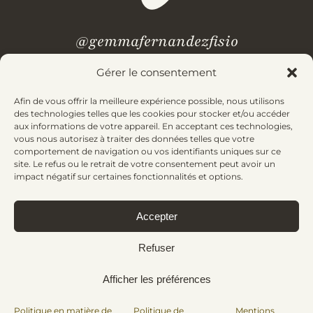
@gemmafernandezfisio
Gérer le consentement
Afin de vous offrir la meilleure expérience possible, nous utilisons
Des questions ? Consultez notre
Foire aux questions.
des technologies telles que les cookies pour stocker et/ou accéder
aux informations de votre appareil. En acceptant ces technologies,
vous nous autorisez à traiter des données telles que votre
comportement de navigation ou vos identifiants uniques sur ce
Mentions légales
Politique de confidentialité
site. Le refus ou le retrait de votre consentement peut avoir un
Conditions générales
Politique en matière de cookies
impact négatif sur certaines fonctionnalités et options.
Accepter
© 2025 Gemma Fernández. Tous droits réservés | Réalisé avec
par
Bluefish
Refuser
Afficher les préférences
Politique en matière de
Politique de
Mentions