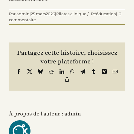
Par
admin
|25 mars
2026|Pilates clinique /
Rééducation|
0
commentaire
Contact
Partagez cette histoire, choisissez
votre plateforme !
Facebook
X
Bluesky
Reddit
LinkedIn
WhatsApp
Telegram
Tumblr
Xing
E-
mail
Copier
le
lien
À propos de l'auteur :
admin