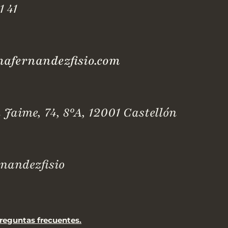
1 41
fernandezfisio.com
 Jaime, 74, 8ºA, 12001 Castellón
andezfisio
reguntas frecuentes.