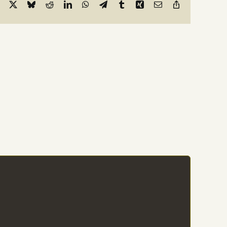
Facebook
X
Bluesky
Reddit
LinkedIn
WhatsApp
Telegram
Tumblr
Xing
Email
Copy
Link