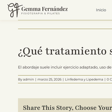
Skip
to
Inicio
content
¿Qué tratamiento 
El abordaje suele incluir ejercicio adaptado, uso 
By
admin
|
marzo 25, 2026
|
Linfedema y Lipedema
|
0 
Share This Story, Choose Your