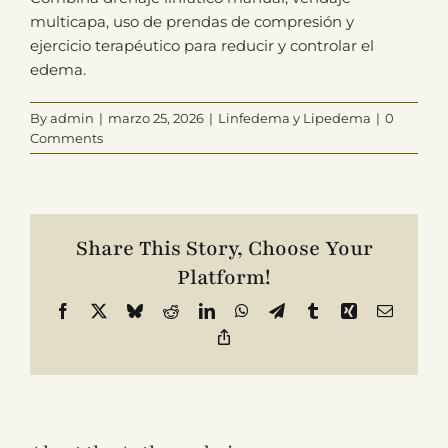
multicapa, uso de prendas de compresión y
ejercicio terapéutico para reducir y controlar el
Contacto
edema.
By
admin
|
marzo 25, 2026
|
Linfedema y Lipedema
|
0
Comments
Share This Story, Choose Your
Platform!
Facebook
X
Bluesky
Reddit
LinkedIn
WhatsApp
Telegram
Tumblr
Xing
Email
Copy
Link