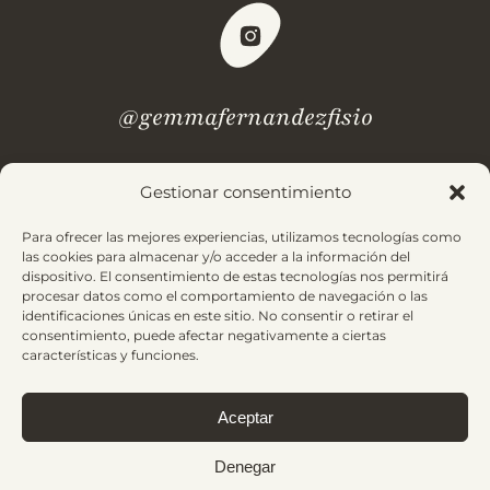
@gemmafernandezfisio
Gestionar consentimiento
¿Dudas? Revisa nuestras
preguntas frecuentes.
Para ofrecer las mejores experiencias, utilizamos tecnologías como
las cookies para almacenar y/o acceder a la información del
dispositivo. El consentimiento de estas tecnologías nos permitirá
Aviso Legal
Política de Privacidad
procesar datos como el comportamiento de navegación o las
identificaciones únicas en este sitio. No consentir o retirar el
Condiciones de Contratación
Política de Cookies
consentimiento, puede afectar negativamente a ciertas
características y funciones.
Aceptar
© 2025 Gemma Fernández. Todos los derechos reservados |
Made with
by
Bluefish
Denegar