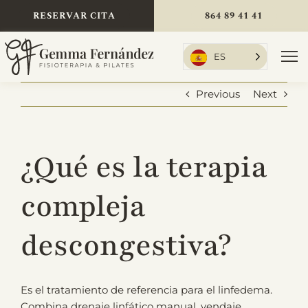
Skip
RESERVAR CITA
864 89 41 41
to
content
ES
To
Nav
Previous
Next
Inicio
¿Qué es la terapia
Tratamientos
compleja
descongestiva?
Sobre mí
Es el tratamiento de referencia para el linfedema.
Tarifas
Combina drenaje linfático manual, vendaje