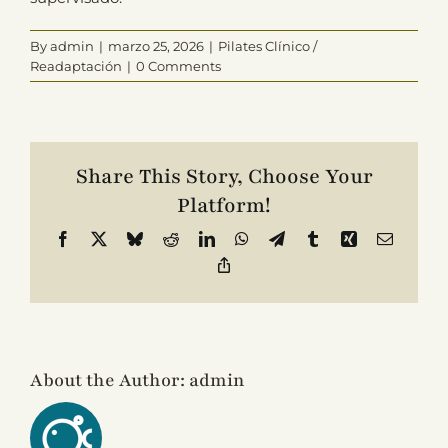
By
admin
|
marzo 25, 2026
|
Pilates Clínico /
Readaptación
|
0 Comments
Contacto
Share This Story, Choose Your
Platform!
Facebook
X
Bluesky
Reddit
LinkedIn
WhatsApp
Telegram
Tumblr
Xing
Email
Copy
Link
About the Author:
admin