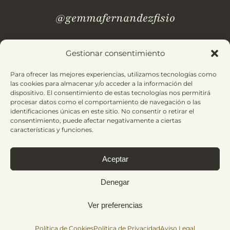
@gemmafernandezfisio
Gestionar consentimiento
¿Dudas? Revisa nuestras
preguntas frecuentes.
Para ofrecer las mejores experiencias, utilizamos tecnologías como
las cookies para almacenar y/o acceder a la información del
dispositivo. El consentimiento de estas tecnologías nos permitirá
Aviso Legal
Política de Privacidad
procesar datos como el comportamiento de navegación o las
identificaciones únicas en este sitio. No consentir o retirar el
Condiciones de Contratación
Política de Cookies
consentimiento, puede afectar negativamente a ciertas
características y funciones.
Aceptar
© 2025 Gemma Fernández. Todos los derechos reservados |
Made with
by
Bluefish
Denegar
Ver preferencias
Financiado por la Unión Europea – NextGenerationEU
Política de Cookies
Política de Privacidad
Aviso Legal