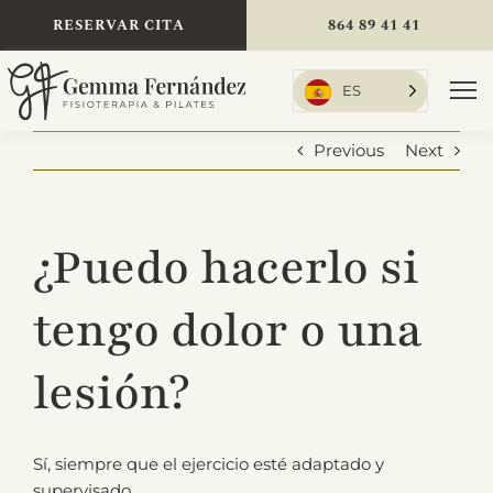
Skip
RESERVAR CITA
864 89 41 41
to
content
ES
To
Nav
Previous
Next
Inicio
¿Puedo hacerlo si
Tratamientos
tengo dolor o una
lesión?
Sobre mí
Sí, siempre que el ejercicio esté adaptado y
Tarifas
supervisado.