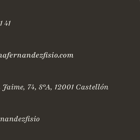
1 41
fernandezfisio.com
 Jaime, 74, 8ºA, 12001 Castellón
andezfisio