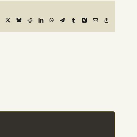
Facebook
X
Bluesky
Reddit
LinkedIn
WhatsApp
Telegram
Tumblr
Xing
Email
Copy
Link