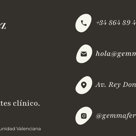
+34 864 89 4
hola@gemma
Av. Rey Don
tes clínico.
@gemmafern
omunidad Valenciana