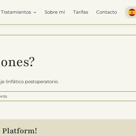
Tratamientos
Sobre mí
Tarifas
Contacto
iones?
 linfático postoperatorio.
nts
 Platform!