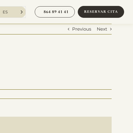
864 89 41 41
RESERVAR CITA
ES
Previous
Next