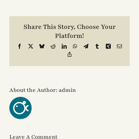
Contacto
Share This Story, Choose Your
Platform!
Facebook
X
Bluesky
Reddit
LinkedIn
WhatsApp
Telegram
Tumblr
Xing
Email
Copy
Link
About the Author:
admin
Leave A Comment