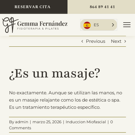
Skip
RESERVAR CITA
864 89 41 41
to
content
ES
To
Nav
Previous
Next
Inicio
¿Es un masaje?
Tratamientos
No exactamente. Aunque se utilizan las manos, no
es un masaje relajante como los de estética o spa.
Es un tratamiento terapéutico específico.
Sobre mí
By
admin
|
marzo 25, 2026
|
Induccion Miofascial
|
0
Comments
Tarifas