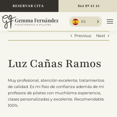
Skip
RESERVAR CITA
864 89 41 41
to
content
ES
To
Nav
Previous
Next
Inicio
Luz Cañas Ramos
Tratamientos
Muy profesional, atención excelente, tratamientos
de calidad. Es mi fisio de confianza además de mi
profesora de pilates con muchísima experiencia,
Sobre mí
clases personalizadas y excelente. Recomendable
100%.
Tarifas