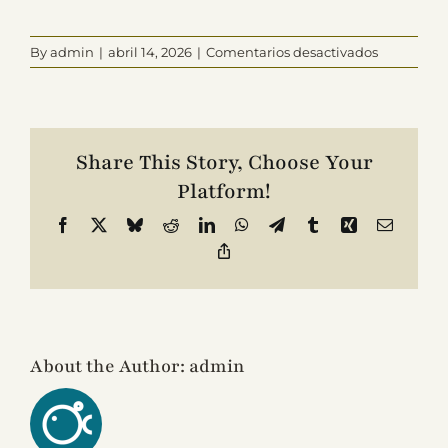
en
By
admin
|
abril 14, 2026
|
Comentarios desactivados
Contacto
Luz
Cañas
Ramos
Share This Story, Choose Your
Platform!
Facebook
X
Bluesky
Reddit
LinkedIn
WhatsApp
Telegram
Tumblr
Xing
Email
Copy
Link
About the Author:
admin