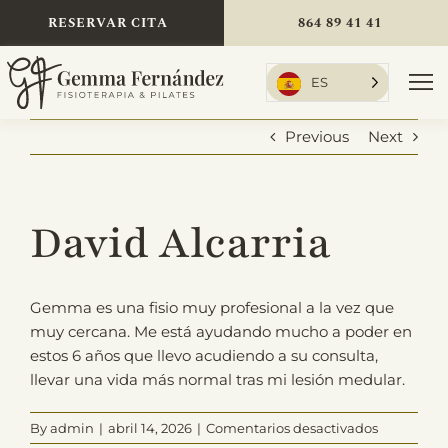
Skip
RESERVAR CITA
864 89 41 41
to
content
ES
To
Nav
Previous
Next
Inicio
David Alcarria
Tratamientos
Gemma es una fisio muy profesional a la vez que
muy cercana. Me está ayudando mucho a poder en
estos 6 años que llevo acudiendo a su consulta,
Sobre mí
llevar una vida más normal tras mi lesión medular.
en
By
admin
|
abril 14, 2026
|
Comentarios desactivados
Tarifas
David