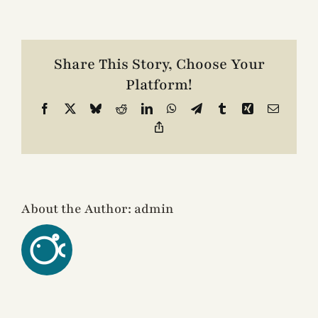
Alcarria
Contacto
Share This Story, Choose Your
Platform!
Facebook
X
Bluesky
Reddit
LinkedIn
WhatsApp
Telegram
Tumblr
Xing
Email
Copy
Link
About the Author:
admin