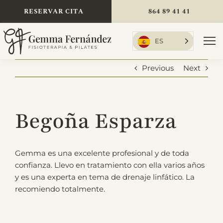
Skip
RESERVAR CITA
864 89 41 41
to
content
ES
To
Nav
Previous
Next
Inicio
Begoña Esparza
Tratamientos
Gemma es una excelente profesional y de toda
confianza. Llevo en tratamiento con ella varios años
y es una experta en tema de drenaje linfático. La
Sobre mí
recomiendo totalmente.
Tarifas