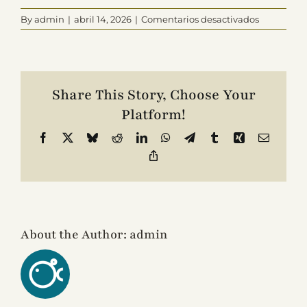
en
By
admin
|
abril 14, 2026
|
Comentarios desactivados
Begoña
Contacto
Esparza
Share This Story, Choose Your
Platform!
Facebook
X
Bluesky
Reddit
LinkedIn
WhatsApp
Telegram
Tumblr
Xing
Email
Copy
Link
About the Author:
admin