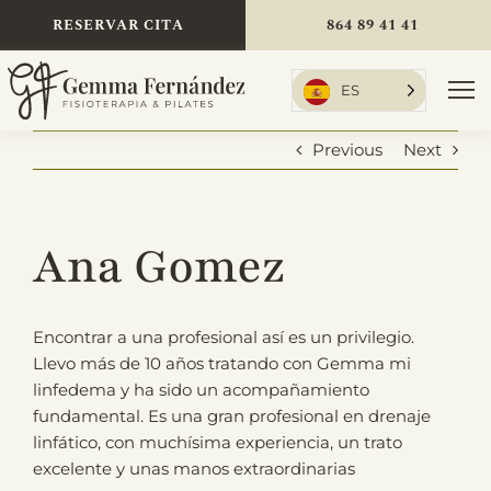
Skip
RESERVAR CITA
864 89 41 41
to
content
ES
To
Nav
Previous
Next
Inicio
Ana Gomez
Tratamientos
Encontrar a una profesional así es un privilegio.
Llevo más de 10 años tratando con Gemma mi
linfedema y ha sido un acompañamiento
Sobre mí
fundamental. Es una gran profesional en drenaje
linfático, con muchísima experiencia, un trato
excelente y unas manos extraordinarias
Tarifas