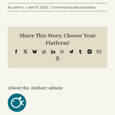
en
By
admin
|
abril 9, 2026
|
Comentarios desactivados
Ana
Contacto
Gomez
Share This Story, Choose Your
Platform!
Facebook
X
Bluesky
Reddit
LinkedIn
WhatsApp
Telegram
Tumblr
Xing
Email
Copy
Link
About the Author:
admin