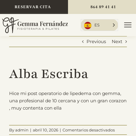
Skip
RESERVAR CITA
864 89 41 41
to
content
ES
To
Nav
Previous
Next
Inicio
Alba Escriba
Tratamientos
Hice mi post operatorio de lipedema con gemma,
una profesional de 10 cercana y con un gran corazon
, muy contenta con ella
Sobre mí
en
By
admin
|
abril 10, 2026
|
Comentarios desactivados
Tarifas
Alba