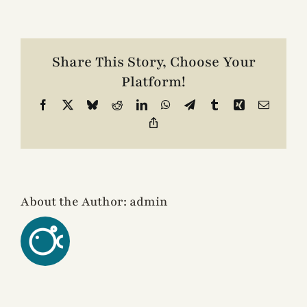
Escriba
Contacto
Share This Story, Choose Your
Platform!
Facebook
X
Bluesky
Reddit
LinkedIn
WhatsApp
Telegram
Tumblr
Xing
Email
Copy
Link
About the Author:
admin