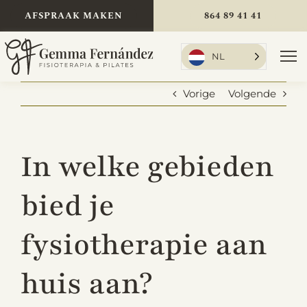
Ga
AFSPRAAK MAKEN
864 89 41 41
naar
de
inhoud
NL
Nav
we
Vorige
Volgende
Startpagina
In welke gebieden
Behandelingen
bied je
fysiotherapie aan
Over mij
huis aan?
Tarieven