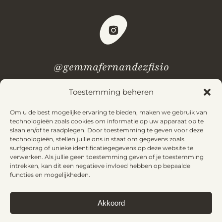
@gemmafernandezfisio
Toestemming beheren
Heb je vragen? Bekijk onze
veelgestelde vragen.
Om u de best mogelijke ervaring te bieden, maken we gebruik van
technologieën zoals cookies om informatie op uw apparaat op te
slaan en/of te raadplegen. Door toestemming te geven voor deze
technologieën, stellen jullie ons in staat om gegevens zoals
Wettelijke kennisgeving
Privacybeleid
surfgedrag of unieke identificatiegegevens op deze website te
verwerken. Als jullie geen toestemming geven of je toestemming
Algemene voorwaarden
Cookiebeleid
intrekken, kan dit een negatieve invloed hebben op bepaalde
functies en mogelijkheden.
Akkoord
© 2025 Gemma Fernández. Alle rechten voorbehouden |
Gemaakt met
door
Bluefish