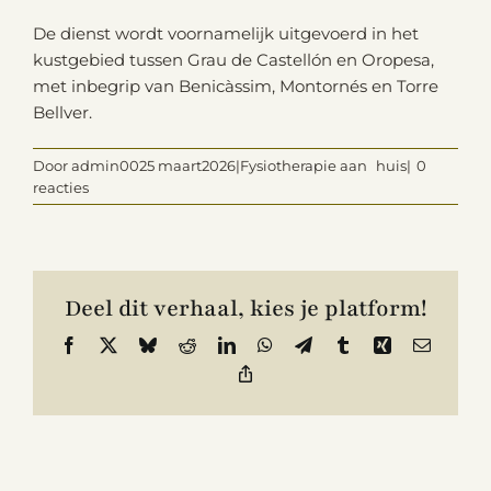
De dienst wordt voornamelijk uitgevoerd in het
kustgebied tussen Grau de Castellón en Oropesa,
Contact
met inbegrip van Benicàssim, Montornés en Torre
Bellver.
Door
admin
0025 maart
2026|Fysiotherapie aan
huis|
0
reacties
Deel dit verhaal, kies je platform!
Facebook
X
Bluesky
Reddit
LinkedIn
WhatsApp
Telegram
Tumblr
Xing
E-
mail
Link
kopiëren