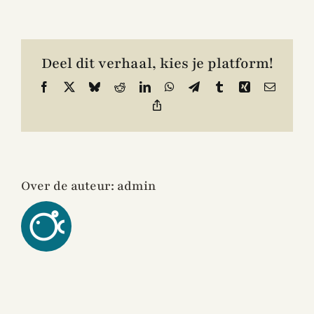
Contact
Deel dit verhaal, kies je platform!
Facebook
X
Bluesky
Reddit
LinkedIn
WhatsApp
Telegram
Tumblr
Xing
E-
mail
Link
kopiëren
Over de auteur:
admin