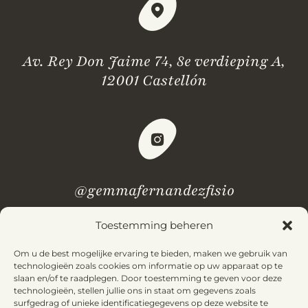
Av. Rey Don Jaime 74, 8e verdieping A,
12001 Castellón
@gemmafernandezfisio
Toestemming beheren
Heb je vragen? Bekijk onze
veelgestelde vragen.
Om u de best mogelijke ervaring te bieden, maken we gebruik van
technologieën zoals cookies om informatie op uw apparaat op te
slaan en/of te raadplegen. Door toestemming te geven voor deze
technologieën, stellen jullie ons in staat om gegevens zoals
Wettelijke kennisgeving
Privacybeleid
surfgedrag of unieke identificatiegegevens op deze website te