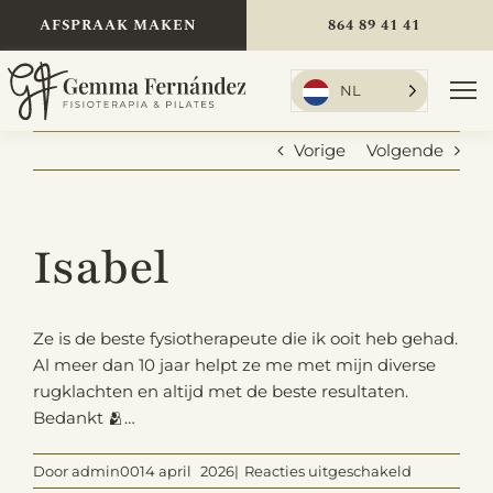
Ga
AFSPRAAK MAKEN
864 89 41 41
naar
de
inhoud
NL
Nav
we
Vorige
Volgende
Startpagina
Isabel
Behandelingen
Ze is de beste fysiotherapeute die ik ooit heb gehad.
Al meer dan 10 jaar helpt ze me met mijn diverse
rugklachten en altijd met de beste resultaten.
Over mij
Bedankt 🫂…
op
Door
admin
0014 april
2026|
Reacties uitgeschakeld
Tarieven
Isabel